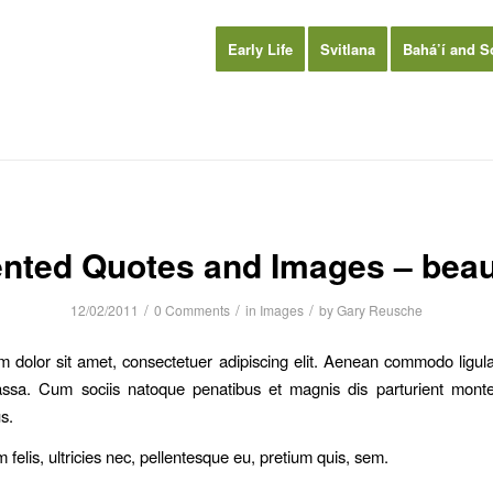
Early Life
Svitlana
Bahá’í and S
ented Quotes and Images – beaut
/
/
/
12/02/2011
0 Comments
in
Images
by
Gary Reusche
 dolor sit amet, consectetuer adipiscing elit. Aenean commodo ligula
sa. Cum sociis natoque penatibus et magnis dis parturient monte
s.
felis, ultricies nec, pellentesque eu, pretium quis, sem.