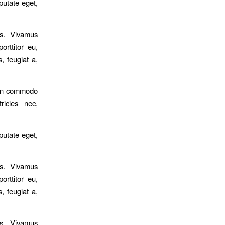
putate eget,
us. Vivamus
orttitor eu,
, feugiat a,
nean commodo
ricies nec,
putate eget,
us. Vivamus
orttitor eu,
, feugiat a,
us. Vivamus