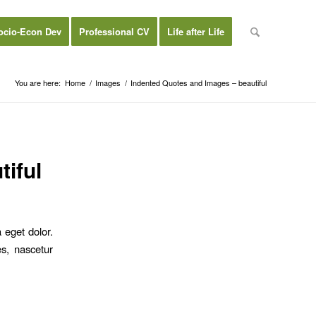
ocio-Econ Dev
Professional CV
Life after Life
You are here:
Home
/
Images
/
Indented Quotes and Images – beautiful
iful
 eget dolor.
s, nascetur