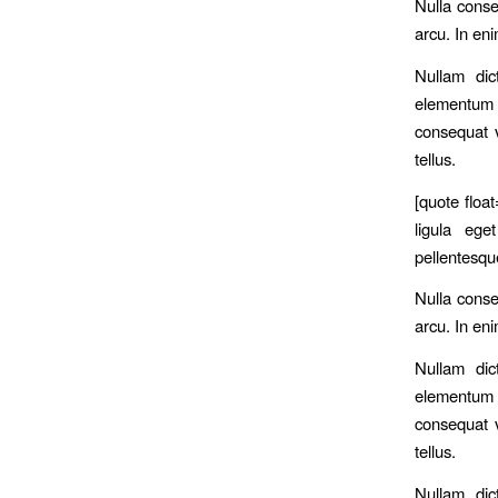
Nulla conse
arcu. In eni
Nullam dic
elementum s
consequat v
tellus.
[quote floa
ligula ege
pellentesqu
Nulla conse
arcu. In eni
Nullam dic
elementum s
consequat v
tellus.
Nullam dic