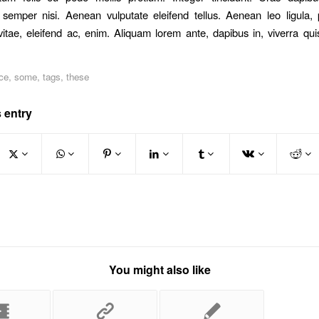
emper nisi. Aenean vulputate eleifend tellus. Aenean leo ligula, p
itae, eleifend ac, enim. Aliquam lorem ante, dapibus in, viverra quis
ce
,
some
,
tags
,
these
 entry
You might also like