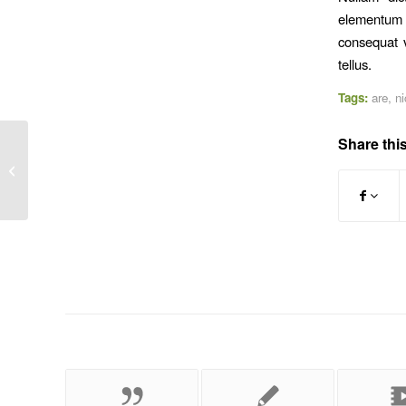
elementum s
consequat v
tellus.
Tags:
are
,
ni
Share this
Another title for our pretty cool blog