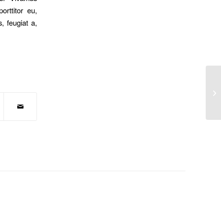
orttitor eu,
, feugiat a,