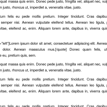
quat massa quis enim. Donec pede justo, fringilla vel, aliquet nec, vul
m justo, rhoncus ut, imperdiet a, venenatis vitae, justo.
tum felis eu pede mollis pretium. Integer tincidunt. Cras dapib
emper nisi. Aenean vulputate eleifend tellus. Aenean leo ligula, p
itae, eleifend ac, enim. Aliquam lorem ante, dapibus in, viverra quis
t=”left”]Lorem ipsum dolor sit amet, consectetuer adipiscing elit. Ae
t dolor. Aenean massculus mus.[/quote] Donec quam felis, ult
e eu, pretium quis, sem.
quat massa quis enim. Donec pede justo, fringilla vel, aliquet nec, vul
m justo, rhoncus ut, imperdiet a, venenatis vitae, justo.
tum felis eu pede mollis pretium. Integer tincidunt. Cras dapib
emper nisi. Aenean vulputate eleifend tellus. Aenean leo ligula, p
itae, eleifend ac, enim. Aliquam lorem ante, dapibus in, viverra quis
tum felis eu pede mollis pretium. Integer tincidunt. Cras dapib